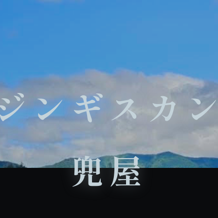
ジンギスカ
兜屋