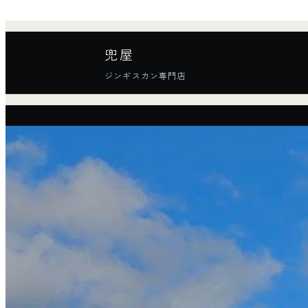
内
容
兜屋
を
ス
ジンギスカン専門店
キ
ッ
プ