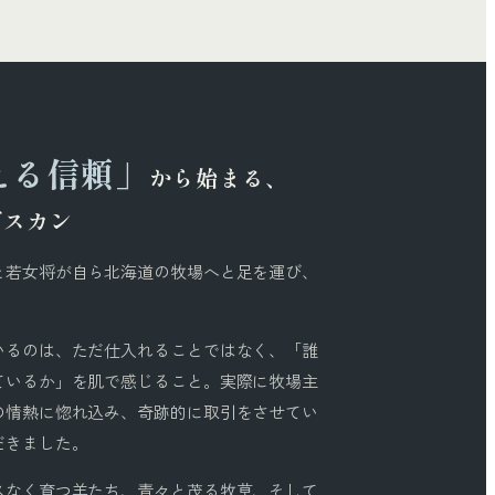
える信頼」
から始まる、
ギスカン
と若女将が自ら北海道の牧場へと足を運び、
。
いるのは、ただ仕入れることではなく、「誰
ているか」を肌で感じること。実際に牧場主
の情熱に惚れ込み、奇跡的に取引をさせてい
だきました。
スなく育つ羊たち、青々と茂る牧草、そして