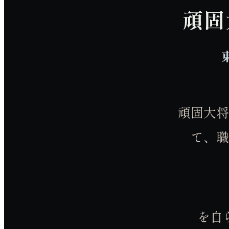
頑固
頑固大将
て、職
を自