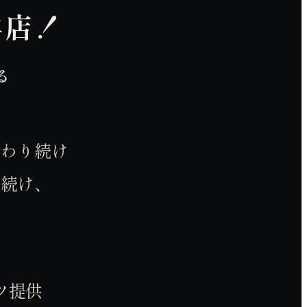
羊店！
る
だわり続け
ち続け、
ツ提供