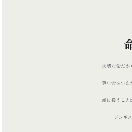
大切な命だか
尊い命をいた
雑に扱うこと
ジンギ