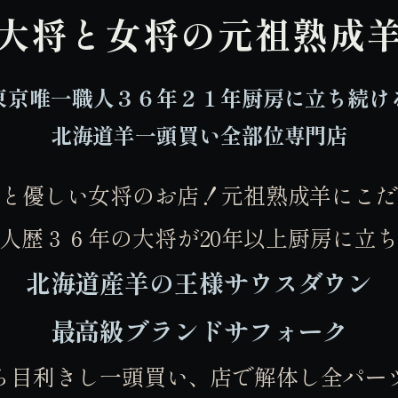
大将と女将の元祖熟成
東京唯一職人３６年２１年厨房に立ち続け
北海道羊一頭買い全部位専門店
と優しい女将のお店！元祖熟成羊にこ
人歴３６年の大将が20年以上厨房に立
北海道産羊の王様サウスダウン
最高級ブランドサフォーク
ら目利きし一頭買い、店で解体し全パー